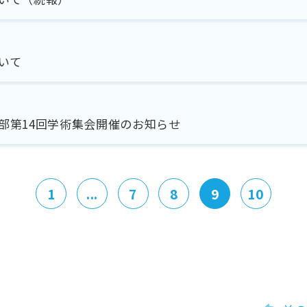
いて
部第14回学術集会開催のお知らせ
1
...
7
8
9
10