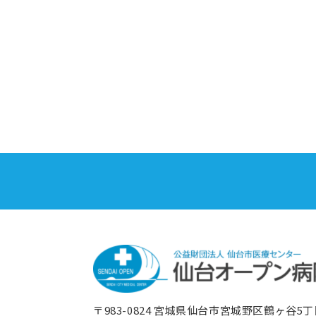
〒983-0824
宮城県仙台市宮城野区鶴ヶ⾕5丁⽬