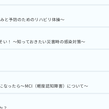
痛みと予防のためのリハビリ体操～
そい！ ～知っておきたい災害時の感染対策～
になったら～MCI（軽度認知障害）について～
か？