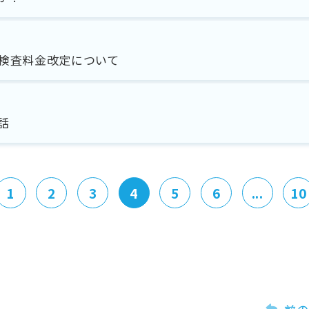
検査料金改定について
話
1
2
3
4
5
6
...
10