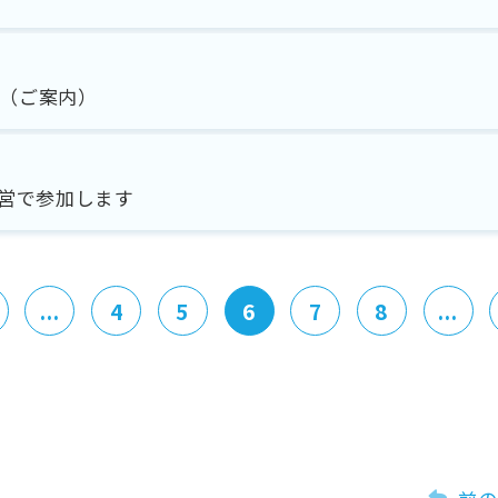
て（ご案内）
営で参加します
...
4
5
6
7
8
...