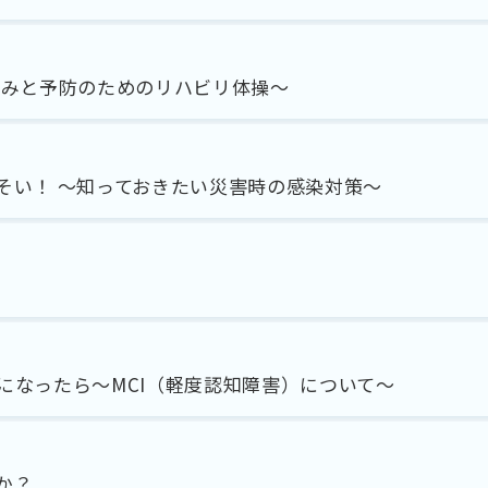
痛みと予防のためのリハビリ体操～
そい！ ～知っておきたい災害時の感染対策～
になったら～MCI（軽度認知障害）について～
か？