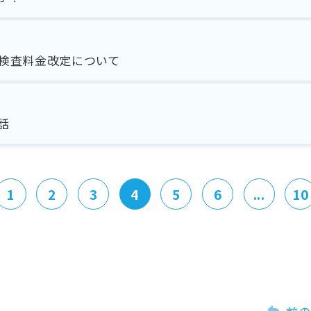
検査料金改定について
話
1
2
3
4
5
6
...
10