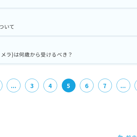
ついて
カメラ)は何歳から受けるべき？
...
3
4
5
6
7
...