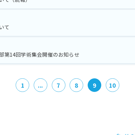
いて
部第14回学術集会開催のお知らせ
1
...
7
8
9
10