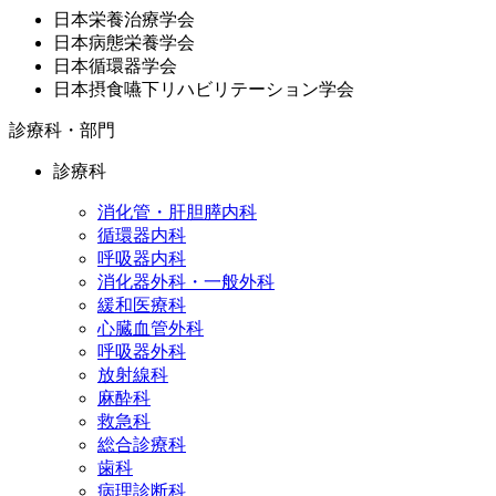
日本栄養治療学会
日本病態栄養学会
日本循環器学会
日本摂食嚥下リハビリテーション学会
診療科・部門
診療科
消化管・肝胆膵内科
循環器内科
呼吸器内科
消化器外科・一般外科
緩和医療科
心臓血管外科
呼吸器外科
放射線科
麻酔科
救急科
総合診療科
歯科
病理診断科