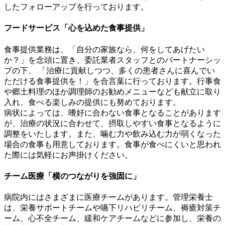
したフォローアップを行っております。
フードサービス「心を込めた食事提供」
食事提供業務は、「自分の家族なら、何をしてあげたい
か？」を念頭に置き、委託業者スタッフとのパートナーシッ
プの下、 「治療に貢献しつつ、多くの患者さんに喜んでい
ただける食事提供を！」を合言葉に行っております。行事食
や郷土料理のほか調理師のお勧めメニューなども献立に取り
入れ、食べる楽しみの提供にも努めております。
病状によっては、嗜好に合わない食事となることがあります
が、治療の状況に合わせて、摂取しやすい食事となるように
調整をいたします。また、噛む力や飲み込む力が弱くなった
場合の食事も用意しております。食事が食べにくいと思われ
た際には気軽にお声掛けください。
チーム医療「横のつながりを強固に」
病院内にはさまざまに医療チームがあります。管理栄養士
は、栄養サポートチームや嚥下リハビリチーム、褥瘡対策チ
ーム、心不全チーム、緩和ケアチームなどに参加し、栄養の