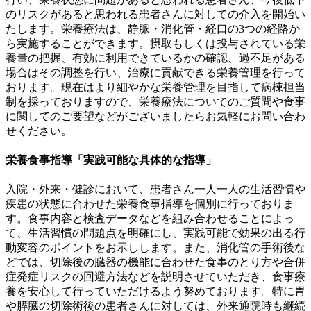
のリスクがあると思われる患者さんに対しての介入を開始い
たします。栄養療法は、静脈・消化管・経口の3つの経路か
ら実施することができます。摂取もしくは投与されている栄
養量の把握、有効に利用できているかの確認、過不足がある
場合はその調整を行い、治療に貢献できる栄養管理を行って
おります。現在はより細やかな栄養管理を目指して病棟担当
制を採っておりますので、栄養療法についてのご質問や食事
に関してのご要望などがございましたらお気軽にお問い合わ
せください。
栄養食事指導「実践可能な具体的な指導」
入院・外来・健診において、患者さん一人一人の生活習慣や
疾患の状態に合わせた栄養食事指導を個別に行っておりま
す。食事内容と検査データなどを組み合わせることによっ
て、生活習慣の問題点を明確にし、実践可能で効果の出る行
動変容のポイントをお示しします。また、消化管の手術後な
どでは、切除後の臓器の機能に合わせた食事のとり方や合併
症発症リスクの回避方法などを説明させていただき、食事療
養を安心して行っていただけるよう努めております。特に胃
や膵臓の切除術後の患者さんに対しては、外来通院時も継続