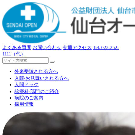
よくある質問
お問い合わせ
交通アクセス
Tel.
022-252-
1111
（代）
外来受診される⽅へ
⼊院‧お⾒舞いされる⽅へ
人間ドック
診療科‧部⾨のご紹介
病院のご案内
採用情報