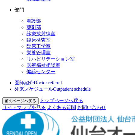
部門
看護部
薬剤部
診療放射線室
臨床検査室
臨床工学室
栄養管理室
リハビリテーション室
医療福祉相談室
健診センター
医師紹介
Doctor referral
外来スケジュール
Outpatient schedule
トップページへ戻る
前のページへ戻る
サイトマップを⾒る
よくある質問
お問い合わせ