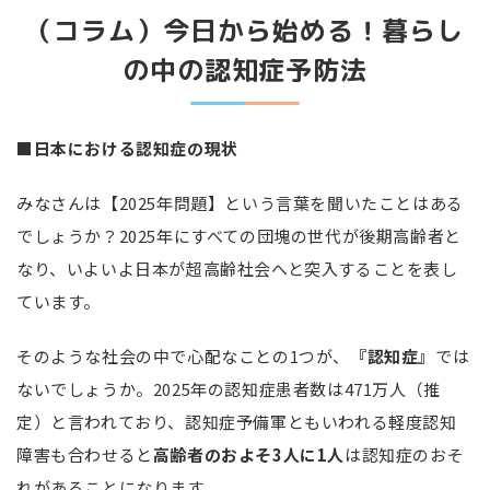
（コラム）今日から始める！暮らし
の中の認知症予防法
■日本における認知症の現状
みなさんは【
2025
年問題】という言葉を聞いたことはある
でしょうか？
2025
年にすべての団塊の世代が後期高齢者と
なり、いよいよ日本が超高齢社会へと突入することを表し
ています。
そのような社会の中で心配なことの
1
つが、
『認知症』
では
ないでしょうか。
2025
年の認知症患者数は
471
万人（推
定）と言われており、認知症予備軍ともいわれる軽度認知
障害も合わせると
高齢者のおよそ
3
人に
1
人
は認知症のおそ
れがあることになります。