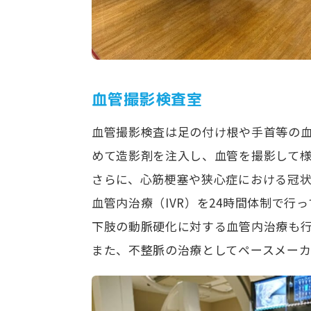
血管撮影検査室
血管撮影検査は足の付け根や手首等の
めて造影剤を注入し、血管を撮影して
さらに、心筋梗塞や狭心症における冠
血管内治療（IVR）を24時間体制で行
下肢の動脈硬化に対する血管内治療も行
また、不整脈の治療としてペースメーカ