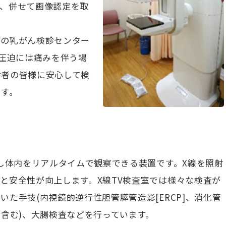
り、併せて画像認定を取
町の乳がん検診センター
 圧迫には痛みを伴う場
診者の皆様に安心して検
ます。
用し体内をリアルタイムで観察できる装置です。X線を照射
と安全性が向上します。X線TV検査室では様々な検査が
た手技(内視鏡的逆行性胆管膵管造影[ERCP]、消化管
診含む)、大腸検査などを行っています。