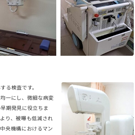
影する検査です。
を均一にし、微細な病変
の早期発見に役立ちま
により、被曝も低減され
理中央機構におけるマン